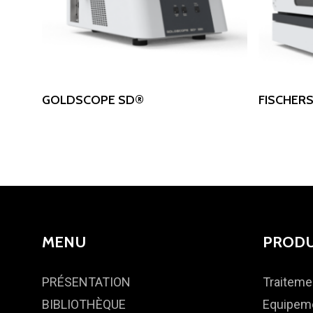
Read More
GOLDSCOPE SD®
FISCHER
MENU
PRODU
PRÉSENTATION
Traiteme
BIBLIOTHÈQUE
Equipeme