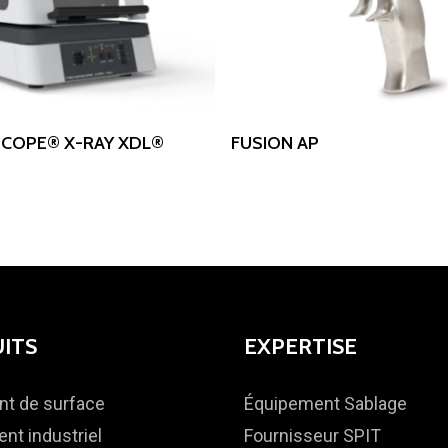
Read More
Read More
SCOPE® X-RAY XDL®
FUSION AP
ITS
EXPERTISE
nt de surface
Équipement Sablage
nt industriel
Fournisseur SPIT