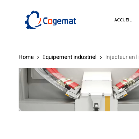
Skip
to
ACCUEIL
main
content
Hit enter to search or ESC to close
Home
Equipement industriel
Injecteur en 